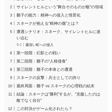
サイレントヒルという“舞台そのものが敵”の領域
雛子の能力：精神への侵入と情景化
スネークが抱える“精神の傷”とは？
遭遇シナリオ：スネーク、サイレントヒルに迷
い込む
霧深い町への侵入
第一段階：幻影との戦い
第二段階：雛子の“人格侵食”
第三段階：雛子の本体との遭遇
スネークの反撃：兵士としての誇り
最終局面：雛子 vs スネークの心理戦の結末
結論：スネークは“勝利”するが、“克服したのは
敵でなく自分”
この対決がゲーム化されたら？