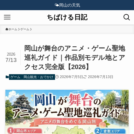
🌤️
岡山の天気
ちばける日記
ホーム
ゲーム
岡山が舞台のアニメ・ゲーム聖地
2026
巡礼ガイド｜作品別モデル地とア
7/13
クセス完全版【2026】
2026年7月5日
2026年7月13日
ゲーム
岡山観光・おでかけ