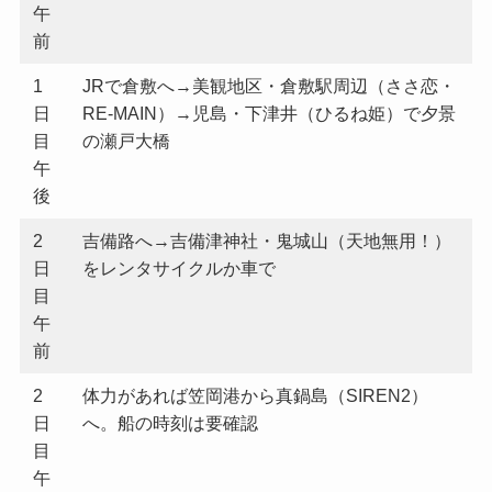
午
前
1
JRで倉敷へ→美観地区・倉敷駅周辺（ささ恋・
日
RE-MAIN）→児島・下津井（ひるね姫）で夕景
目
の瀬戸大橋
午
後
2
吉備路へ→吉備津神社・鬼城山（天地無用！）
日
をレンタサイクルか車で
目
午
前
2
体力があれば笠岡港から真鍋島（SIREN2）
日
へ。船の時刻は要確認
目
午