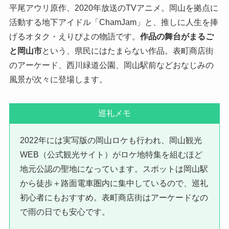
平尾アウリ原作、2020年放送のTVアニメ。岡山を拠点に
活動する地下アイドル「ChamJam」と、推しに人生を捧
げるオタク・えりぴよの物語です。
作品の舞台がまるご
と岡山市
という、県民にはたまらない作品。表町商店街
のアーケード、西川緑道公園、岡山駅前などおなじみの
風景が次々に登場します。
巡礼メモ
2022年には実写版の岡山ロケも行われ、岡山観光
WEB（公式観光サイト）がロケ地特集を組むほど
地元公認の聖地になっています。スポットは岡山駅
から徒歩＋路面電車圏内に集中しているので、巡礼
初心者にもおすすめ。表町商店街はアーケードなの
で雨の日でも安心です。