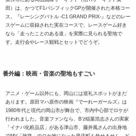
田）は、かつてF1パシフィックGPが開催された本格コー
ス。『レーシングバトル -C1 GRAND PRIX-』などのレー
スゲームに収録された実在コースで、レースゲーム好き
なら「走ったことのある道」を実際に見られる聖地で
す。走行会やレース観戦とセットでどうぞ。
番外編：映画・音楽の聖地もすごい
アニメ・ゲーム以外にも、岡山には巡礼スポットがまだ
あります。原田マハ原作の映画『でーれーガールズ』は
1980年代と現代の岡山市が舞台で、市内中心部でロケが
行われました。音楽ファンなら、B’z稲葉浩志さんの実家
「イナバ化粧品店」がある津山市、藤井風さんの出身地
でMV「旅路」のロケ地になった里庄町も外せません。ど