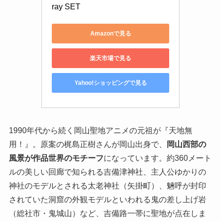
ray SET
Amazonで見る
楽天市場で見る
Yahoo!ショッピングで見る
1990年代から続く岡山聖地アニメの元祖が『天地無
用！』。原案の梶島正樹さんが岡山出身で、
岡山西部の
風景が作品世界のモチーフ
になっています。約360メート
ルの美しい回廊で知られる吉備津神社、主人公ゆかりの
神社のモデルとされる太老神社（矢掛町）、魎呼が封印
されていた洞窟の外観モデルといわれる鬼の差し上げ岩
（総社市・鬼城山）など、吉備路一帯に聖地が点在しま