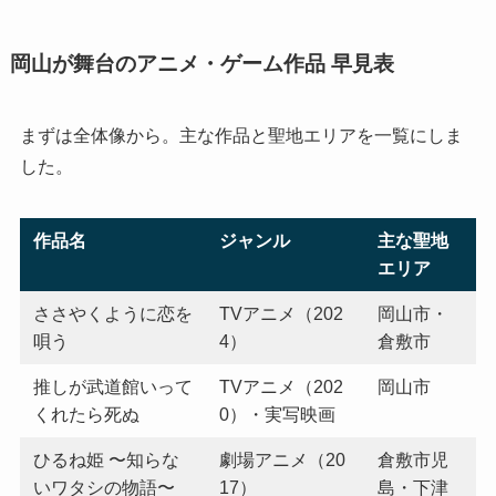
岡山が舞台のアニメ・ゲーム作品 早見表
まずは全体像から。主な作品と聖地エリアを一覧にしま
した。
作品名
ジャンル
主な聖地
エリア
ささやくように恋を
TVアニメ（202
岡山市・
唄う
4）
倉敷市
推しが武道館いって
TVアニメ（202
岡山市
くれたら死ぬ
0）・実写映画
ひるね姫 〜知らな
劇場アニメ（20
倉敷市児
いワタシの物語〜
17）
島・下津