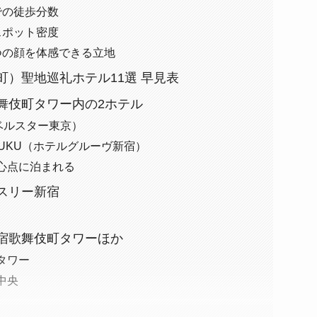
での徒歩分数
スポット密度
つの顔を体感できる立地
）聖地巡礼ホテル11選 早見表
舞伎町タワー内の2ホテル
O（ベルスター東京）
HINJUKU（ホテルグルーヴ新宿）
心点に泊まれる
スリー新宿
宿歌舞伎町タワーほか
タワー
中央