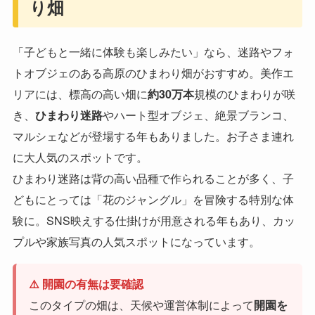
り畑
「子どもと一緒に体験も楽しみたい」なら、迷路やフォ
トオブジェのある高原のひまわり畑がおすすめ。美作エ
リアには、標高の高い畑に
約30万本
規模のひまわりが咲
き、
ひまわり迷路
やハート型オブジェ、絶景ブランコ、
マルシェなどが登場する年もありました。お子さま連れ
に大人気のスポットです。
ひまわり迷路は背の高い品種で作られることが多く、子
どもにとっては「花のジャングル」を冒険する特別な体
験に。SNS映えする仕掛けが用意される年もあり、カッ
プルや家族写真の人気スポットになっています。
⚠️ 開園の有無は要確認
このタイプの畑は、天候や運営体制によって
開園を