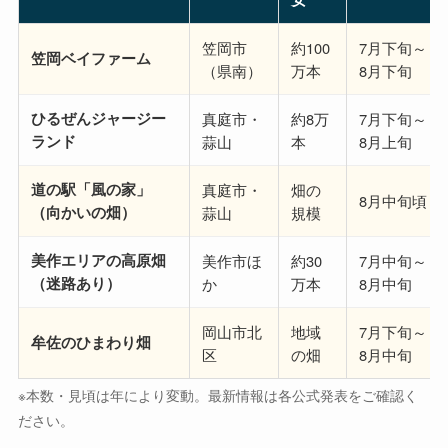
笠岡市
約100
7月下旬～
笠岡ベイファーム
（県南）
万本
8月下旬
ひるぜんジャージー
真庭市・
約8万
7月下旬～
ランド
蒜山
本
8月上旬
道の駅「風の家」
真庭市・
畑の
8月中旬頃
（向かいの畑）
蒜山
規模
美作エリアの高原畑
美作市ほ
約30
7月中旬～
（迷路あり）
か
万本
8月中旬
岡山市北
地域
7月下旬～
牟佐のひまわり畑
区
の畑
8月中旬
※本数・見頃は年により変動。最新情報は各公式発表をご確認く
ださい。