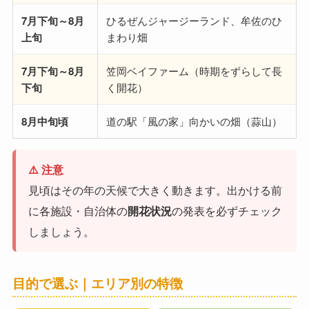
7月下旬～8月
ひるぜんジャージーランド、牟佐のひ
上旬
まわり畑
7月下旬～8月
笠岡ベイファーム（時期をずらして長
下旬
く開花）
8月中旬頃
道の駅「風の家」向かいの畑（蒜山）
⚠️ 注意
見頃はその年の天候で大きく動きます。出かける前
に各施設・自治体の
開花状況
の発表を必ずチェック
しましょう。
目的で選ぶ｜エリア別の特徴