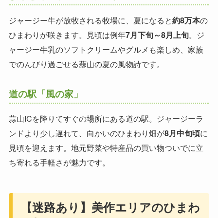
ジャージー牛が放牧される牧場に、夏になると
約8万本
の
ひまわりが咲きます。見頃は例年
7月下旬～8月上旬
。ジ
ャージー牛乳のソフトクリームやグルメも楽しめ、家族
でのんびり過ごせる蒜山の夏の風物詩です。
道の駅「風の家」
蒜山ICを降りてすぐの場所にある道の駅。ジャージーラ
ンドより少し遅れて、向かいのひまわり畑が
8月中旬頃
に
見頃を迎えます。地元野菜や特産品の買い物ついでに立
ち寄れる手軽さが魅力です。
【迷路あり】美作エリアのひまわ