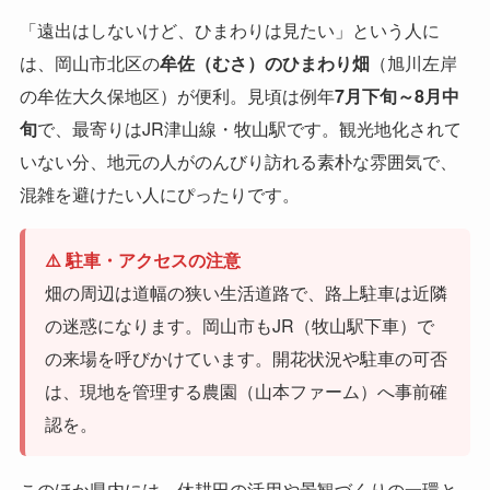
「遠出はしないけど、ひまわりは見たい」という人に
は、岡山市北区の
牟佐（むさ）のひまわり畑
（旭川左岸
の牟佐大久保地区）が便利。見頃は例年
7月下旬～8月中
旬
で、最寄りはJR津山線・牧山駅です。観光地化されて
いない分、地元の人がのんびり訪れる素朴な雰囲気で、
混雑を避けたい人にぴったりです。
⚠️ 駐車・アクセスの注意
畑の周辺は道幅の狭い生活道路で、路上駐車は近隣
の迷惑になります。岡山市もJR（牧山駅下車）で
の来場を呼びかけています。開花状況や駐車の可否
は、現地を管理する農園（山本ファーム）へ事前確
認を。
このほか県内には、休耕田の活用や景観づくりの一環と