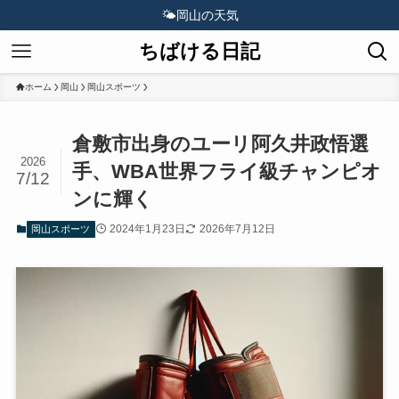
🌤️
岡山の天気
ちばける日記
ホーム
岡山
岡山スポーツ
倉敷市出身のユーリ阿久井政悟選
2026
手、WBA世界フライ級チャンピオ
7/12
ンに輝く
2024年1月23日
2026年7月12日
岡山スポーツ