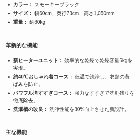
カラー：
スモーキーブラック
サイズ：
幅60cm、奥行73cm、高さ1,050mm
重量：
約80kg
革新的な機能
新ヒーターユニット：
効率的な乾燥で乾燥容量5kgを
実現。
約40℃おしゃれ着コース：
低温で洗浄し、衣類の黄
ばみを防止。
パワフル滝すすぎコース：
強力なすすぎで洗剤残りを
徹底除去。
洗濯槽の改良：
洗浄性能を30%向上させた新設計。
主な機能