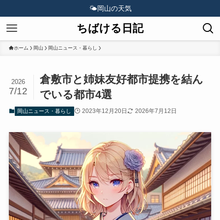
🌤️
岡山の天気
ちばける日記
ホーム
岡山
岡山ニュース・暮らし
倉敷市と姉妹友好都市提携を結ん
2026
7/12
でいる都市4選
2023年12月20日
2026年7月12日
岡山ニュース・暮らし