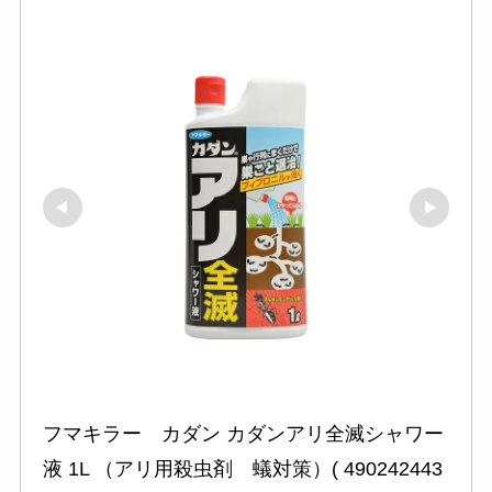
フマキラー　カダン カダンアリ全滅シャワー
液 1L （アリ用殺虫剤　蟻対策）( 490242443