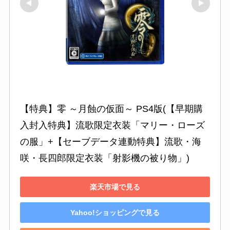
【特典】零 ～月蝕の仮面～ PS4版(【早期購
入封入特典】流歌限定衣装「マリー・ローズ
の服」+【セーブデータ連動特典】流歌・海
咲・長四郎限定衣装「射影機の被り物」)
楽天市場で見る
Yahoo!ショッピングで見る