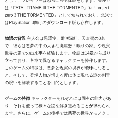
として、プレイヤーは恐怖に浸る体験をします。海外で
は『FATAL FRAME III THE TORMENTED』や『project
zero 3 THE TORMENTED』として知られており、北米で
はPlayStation 3向けのダウンロード版も存在します。
物語の背景
主人公は黒澤怜、雛咲深紅、天倉螢の3名
で、彼らは悪夢の中の大きな廃屋敷「眠りの家」や現実
世界の家での出来事を経験します。物語は14章から成り
立っており、各章で異なるキャラクターを操作します。
このゲームの特徴は、悪夢と現実の境界が曖昧になるこ
と。そして、登場人物が増える度に体に現れる謎の刺青
の呪いを解放することを目的とします。
ゲームの特徴
キャラクターそれぞれには固有の能力があ
り、それを使って様々な謎を解き進めることが求められ
ます。さらに、ゲームの後半では悪夢の世界がモノクロ