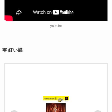
youtube
零 紅い蝶