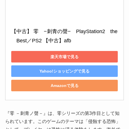
【中古】 零　−刺青の聲−　PlayStation2　the
　Best／PS2 【中古】afb
楽天市場で見る
Yahoo!ショッピングで見る
Amazonで見る
『零 －刺青ノ聲－』は、零シリーズの第3作目として知
られています。このゲームのテーマは「侵蝕する恐怖」