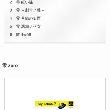
零 紅い蝶
零 －刺青ノ聲－
零 月蝕の仮面
零 濡鴉ノ巫女
関連記事
零 zero