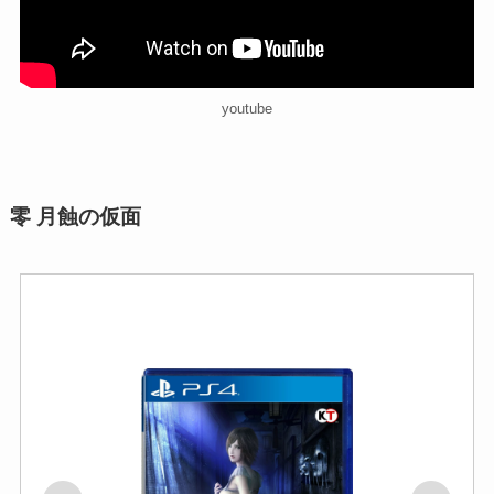
youtube
零 月蝕の仮面