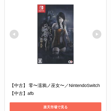
【中古】 零〜濡鴉ノ巫女〜／NintendoSwitch 
【中古】afb
楽天市場で見る