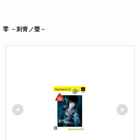
零 －刺青ノ聲－