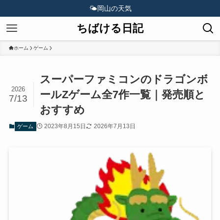
🌤️
岡山の天気
ちばける日記
ホーム
ゲーム
スーパーファミコンのドラゴンボ
2026
ールZゲーム全7作一覧｜発売順と
7/13
おすすめ
2023年8月15日
2026年7月13日
ゲーム