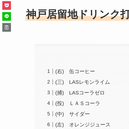
神戸居留地ドリンク
(右) 缶コーヒー
(三) LASレモンライム
(捕) LASコーラゼロ
(投) ＬＡＳコーラ
(中) サイダー
(左) オレンジジュース