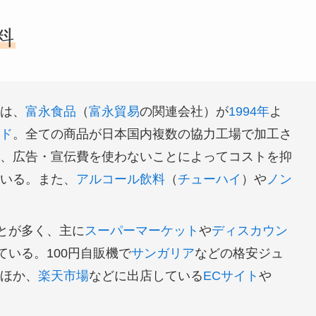
料
は、
富永食品
（
富永貿易
の関連会社）が
1994年
よ
ド
。全ての商品が日本国内複数の協力工場で加工さ
、広告・宣伝費を使わないことによってコストを抑
いる。また、
アルコール飲料
（
チューハイ
）や
ノン
ことが多く、主に
スーパーマーケット
や
ディスカウン
ている。100円自販機で
サンガリア
などの格安ジュ
ほか、
楽天市場
などに出店している
ECサイト
や