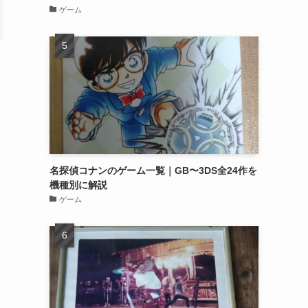
ゲーム
も
名探偵コナンのゲーム一覧｜GB〜3DS全24作を
機種別に解説
ゲーム