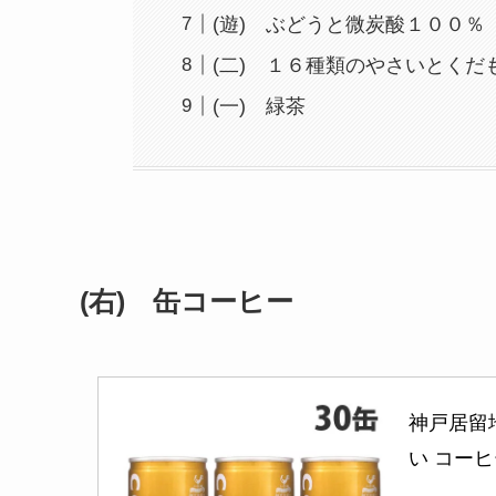
(遊) ぶどうと微炭酸１００％
(二) １６種類のやさいとくだ
(一) 緑茶
(右) 缶コーヒー
神戸居留地
い コー