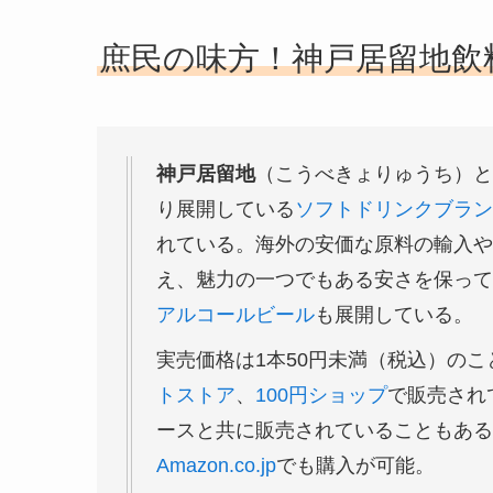
庶民の味方！神戸居留地飲
神戸居留地
（こうべきょりゅうち）と
り展開している
ソフトドリンク
ブラン
れている。海外の安価な原料の輸入や
え、魅力の一つでもある安さを保って
アルコールビール
も展開している。
実売価格は1本50円未満（税込）の
トストア
、
100円ショップ
で販売され
ースと共に販売されていることもある
Amazon.co.jp
でも購入が可能。