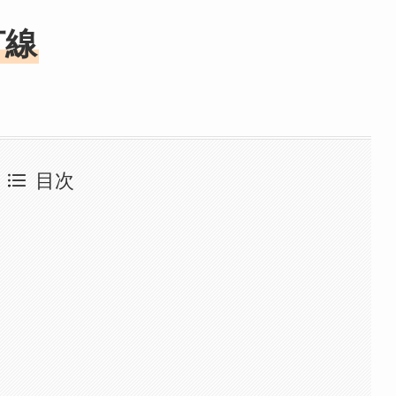
打線
目次