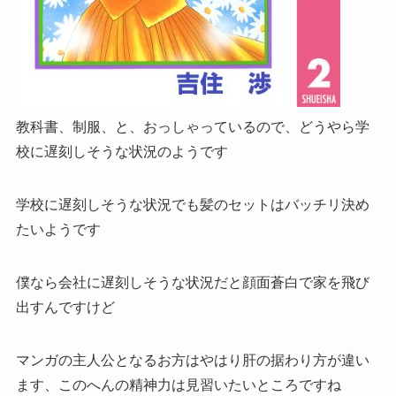
教科書、制服、と、おっしゃっているので、
どうやら学
校に遅刻しそうな状況
のようです
学校に遅刻しそうな状況でも
髪のセットはバッチリ決め
たい
ようです
僕なら会社に遅刻しそうな状況だと顔面蒼白で家を飛び
出すんですけど
マンガの主人公となるお方はやはり
肝の据わり方が違い
ます
、このへんの精神力は見習いたいところですね