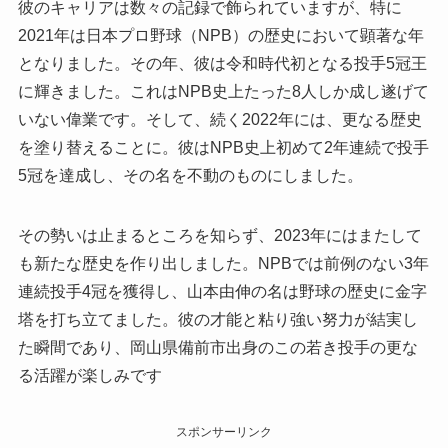
彼のキャリアは数々の記録で飾られていますが、特に
2021年は日本プロ野球（NPB）の歴史において顕著な年
となりました。その年、彼は令和時代初となる投手5冠王
に輝きました。これはNPB史上たった8人しか成し遂げて
いない偉業です。そして、続く2022年には、更なる歴史
を塗り替えることに。彼はNPB史上初めて2年連続で投手
5冠を達成し、その名を不動のものにしました。
その勢いは止まるところを知らず、2023年にはまたして
も新たな歴史を作り出しました。NPBでは前例のない3年
連続投手4冠を獲得し、山本由伸の名は野球の歴史に金字
塔を打ち立てました。彼の才能と粘り強い努力が結実し
た瞬間であり、岡山県備前市出身のこの若き投手の更な
る活躍が楽しみです
スポンサーリンク