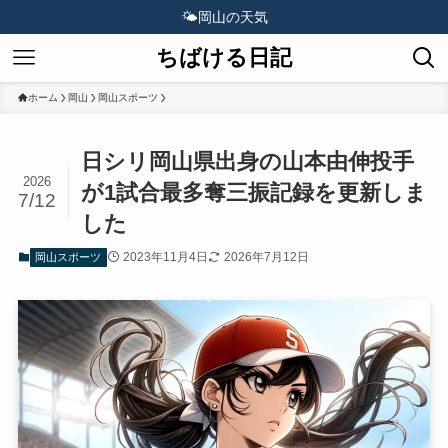
🌤️
岡山の天気
ちばける日記
ホーム
岡山
岡山スポーツ
日シリ岡山県出身の山本由伸投手
2026
が1試合最多奪三振記録を更新しま
7/12
した
2023年11月4日
2026年7月12日
岡山スポーツ