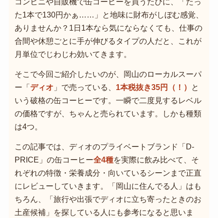
コンビニや自販機で缶コーヒーを買うたびに、「たっ
た1本で130円かぁ……」と地味に財布がしぼむ感覚、
ありませんか？1日1本なら気にならなくても、仕事の
合間や休憩ごとに手が伸びるタイプの人だと、これが
月単位でじわじわ効いてきます。
そこで今回ご紹介したいのが、岡山のローカルスーパ
ー「
ディオ
」で売っている、
1本税抜き35円（！）
と
いう破格の缶コーヒーです。一瞬で二度見するレベル
の価格ですが、ちゃんと売られています。しかも種類
は4つ。
この記事では、ディオのプライベートブランド「D-
PRICE」の缶コーヒー
全4種
を実際に飲み比べて、そ
れぞれの特徴・栄養成分・向いているシーンまで正直
にレビューしていきます。「岡山に住んでる人」はも
ちろん、「旅行や出張でディオに立ち寄ったときのお
土産候補」を探している人にも参考になると思いま