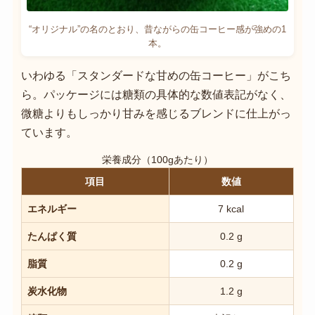
“オリジナル”の名のとおり、昔ながらの缶コーヒー感が強めの1
本。
いわゆる「スタンダードな甘めの缶コーヒー」がこち
ら。パッケージには糖類の具体的な数値表記がなく、
微糖よりもしっかり甘みを感じるブレンドに仕上がっ
ています。
栄養成分（100gあたり）
項目
数値
エネルギー
7 kcal
たんぱく質
0.2 g
脂質
0.2 g
炭水化物
1.2 g