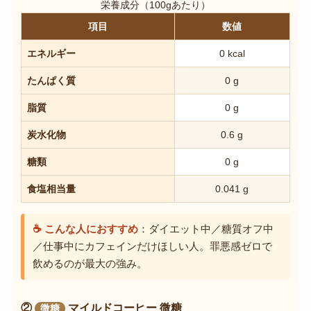
栄養成分（100gあたり）
項目
数値
エネルギー
0 kcal
たんぱく質
0 g
脂質
0 g
炭水化物
0.6 g
糖類
0 g
食塩相当量
0.041 g
☕ こんな人におすすめ
：ダイエット中／糖質オフ中
／仕事中にカフェインだけほしい人。罪悪感ゼロで
飲めるのが最大の強み。
②
マイルドコーヒー 微糖
微糖