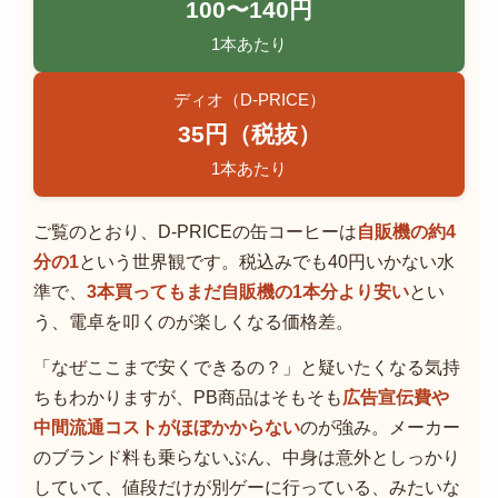
100〜140円
1本あたり
ディオ（D-PRICE）
35円（税抜）
1本あたり
ご覧のとおり、D-PRICEの缶コーヒーは
自販機の約4
分の1
という世界観です。税込みでも40円いかない水
準で、
3本買ってもまだ自販機の1本分より安い
とい
う、電卓を叩くのが楽しくなる価格差。
「なぜここまで安くできるの？」と疑いたくなる気持
ちもわかりますが、PB商品はそもそも
広告宣伝費や
中間流通コストがほぼかからない
のが強み。メーカー
のブランド料も乗らないぶん、中身は意外としっかり
していて、値段だけが別ゲーに行っている、みたいな