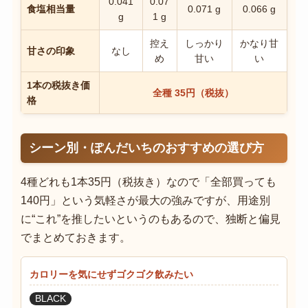
0.041
0.07
食塩相当量
0.071 g
0.066 g
g
1 g
控え
しっかり
かなり甘
甘さの印象
なし
め
甘い
い
1本の税抜き価
全種 35円（税抜）
格
シーン別・ぽんだいちのおすすめの選び方
4種どれも1本35円（税抜き）なので「全部買っても
140円」という気軽さが最大の強みですが、用途別
に“これ”を推したいというのもあるので、独断と偏見
でまとめておきます。
カロリーを気にせずゴクゴク飲みたい
BLACK