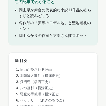
この記事でわかること
岡山県が舞台の代表的な小説11作品のあら
すじと読みどころ
各作品の「実際のモデル地」と聖地巡礼の
ヒント
岡山ゆかりの作家と文学さんぽスポット
📖 目次
岡山が愛される理由
本陣殺人事件（横溝正史）
獄門島（横溝正史）
八つ墓村（横溝正史）
悪魔の手毬唄（横溝正史）
バッテリー（あさのあつこ）