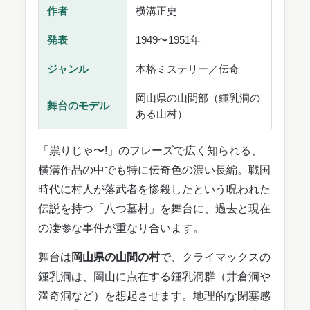
作者
横溝正史
発表
1949〜1951年
ジャンル
本格ミステリー／伝奇
岡山県の山間部（鍾乳洞の
舞台のモデル
ある山村）
「祟りじゃ〜!」のフレーズで広く知られる、
横溝作品の中でも特に伝奇色の濃い長編。戦国
時代に村人が落武者を惨殺したという呪われた
伝説を持つ「八つ墓村」を舞台に、過去と現在
の凄惨な事件が重なり合います。
舞台は
岡山県の山間の村
で、クライマックスの
鍾乳洞は、岡山に点在する鍾乳洞群（井倉洞や
満奇洞など）を想起させます。地理的な閉塞感