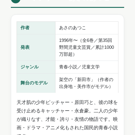
作者
あさのあつこ
1996年〜（全6巻／第35回
発表
野間児童文芸賞／累計1000
万部超）
ジャンル
青春小説／児童文学
架空の「新田市」（作者の
舞台のモデル
出身地・美作市がモデル）
天才肌の少年ピッチャー・原田巧と、彼の球を
受け止めるキャッチャー・永倉豪。二人の少年
が織りなす、才能・誇り・友情の物語です。映
画・ドラマ・アニメ化もされた国民的青春小説