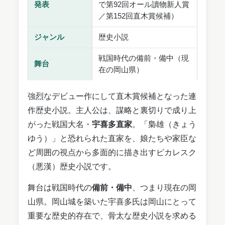
発表
で第92回オール讀物新人賞
／第152回直木賞候補）
ジャンル
歴史小説
戦国時代の備前・備中（現
舞台
在の岡山県）
強烈なデビュー作にして直木賞候補となった連
作歴史小説。主人公は、謀略と裏切りで成り上
がった戦国大名・
宇喜多直家
。「梟雄（きょう
ゆう）」と恐れられた直家を、娘たちや家臣な
ど周囲の視点から多面的に描き出すピカレスク
（悪漢）歴史小説です。
舞台は戦国時代の
備前・備中
、つまり現在の岡
山県。岡山城を築いた宇喜多氏は岡山にとって
重要な歴史的存在で、骨太な歴史小説を求める