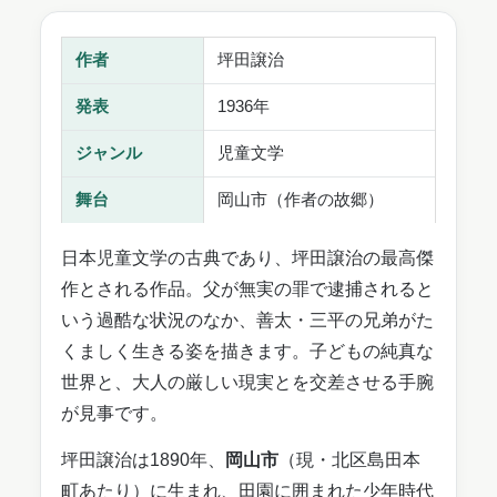
作者
坪田譲治
発表
1936年
ジャンル
児童文学
舞台
岡山市（作者の故郷）
日本児童文学の古典であり、坪田譲治の最高傑
作とされる作品。父が無実の罪で逮捕されると
いう過酷な状況のなか、善太・三平の兄弟がた
くましく生きる姿を描きます。子どもの純真な
世界と、大人の厳しい現実とを交差させる手腕
が見事です。
坪田譲治は1890年、
岡山市
（現・北区島田本
町あたり）に生まれ、田園に囲まれた少年時代