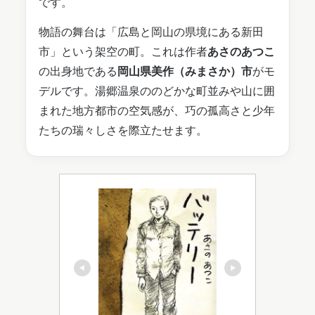
です。
物語の舞台は「広島と岡山の県境にある新田
市」という架空の町。これは作者
あさのあつこ
の出身地である
岡山県美作（みまさか）市
がモ
デルです。湯郷温泉ののどかな町並みや山に囲
まれた地方都市の空気感が、巧の孤高さと少年
たちの瑞々しさを際立たせます。