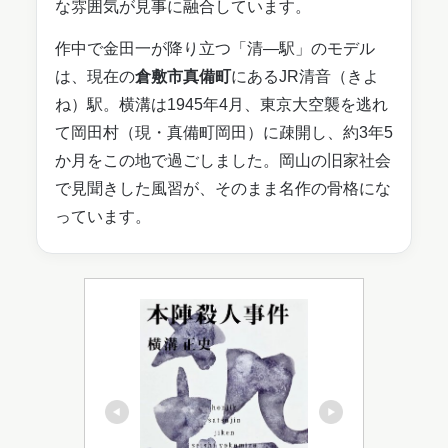
な雰囲気が見事に融合しています。
作中で金田一が降り立つ「清―駅」のモデル
は、現在の
倉敷市真備町
にあるJR清音（きよ
ね）駅。横溝は1945年4月、東京大空襲を逃れ
て岡田村（現・真備町岡田）に疎開し、約3年5
か月をこの地で過ごしました。岡山の旧家社会
で見聞きした風習が、そのまま名作の骨格にな
っています。