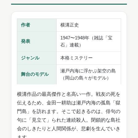
作者
横溝正史
1947〜1948年（雑誌「宝
発表
石」連載）
ジャンル
本格ミステリー
瀬戸内海に浮かぶ架空の島
舞台のモデル
（岡山の島々がモデル）
横溝作品の最高傑作と名高い一作。戦友の死を
伝えるため、金田一耕助は瀬戸内海の孤島「獄
門島」を訪れます。そこで起きるのは、俳句の
句に「見立て」られた連続殺人。閉鎖的な島社
会のしきたりと人間関係が、悲劇を生んでいき
ます。