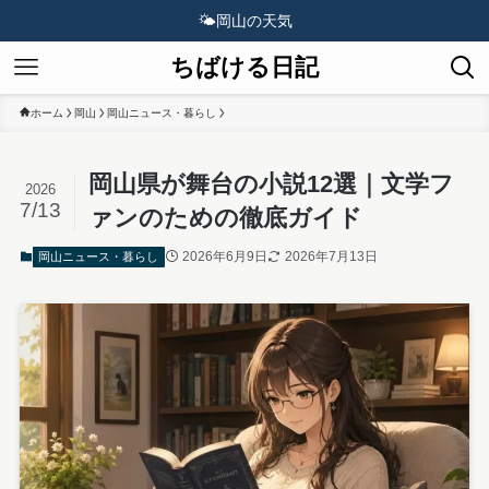
🌤️
岡山の天気
ちばける日記
ホーム
岡山
岡山ニュース・暮らし
岡山県が舞台の小説12選｜文学フ
2026
7/13
ァンのための徹底ガイド
2026年6月9日
2026年7月13日
岡山ニュース・暮らし