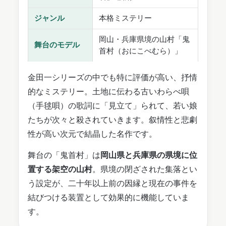
ジャンル
本格ミステリー
岡山・兵庫県境の山村「鬼
舞台のモデル
首村（おにこべむら）」
金田一シリーズの中でも特に評価が高い、抒情
的なミステリー。土地に伝わる古いわらべ唄
（手毬唄）の歌詞に「見立て」られて、若い娘
たちが次々と殺されていきます。叙情性と悲劇
性が高い次元で結晶した名作です。
舞台の「鬼首村」は
岡山県と兵庫県の県境に位
置する架空の山村
。県境の閉ざされた集落とい
う設定が、二十年以上前の因縁と現在の事件を
結びつける装置として効果的に機能していま
す。