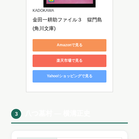
KADOKAWA
金田一耕助ファイル３　獄門島 
(角川文庫)
Amazonで見る
楽天市場で見る
Yahoo!ショッピングで見る
八つ墓村 ― 横溝正史
3