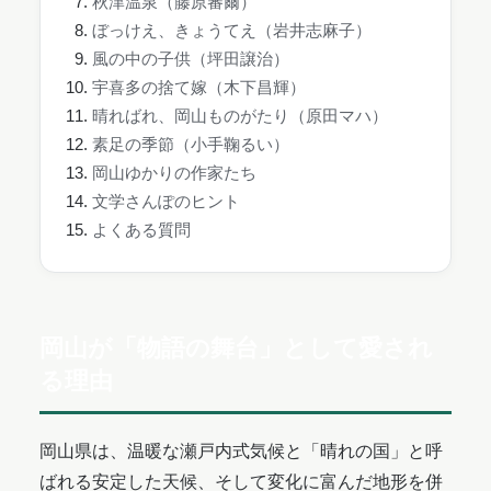
秋津温泉（藤原審爾）
ぼっけえ、きょうてえ（岩井志麻子）
風の中の子供（坪田譲治）
宇喜多の捨て嫁（木下昌輝）
晴ればれ、岡山ものがたり（原田マハ）
素足の季節（小手鞠るい）
岡山ゆかりの作家たち
文学さんぽのヒント
よくある質問
岡山が「物語の舞台」として愛され
る理由
岡山県は、温暖な瀬戸内式気候と「晴れの国」と呼
ばれる安定した天候、そして変化に富んだ地形を併