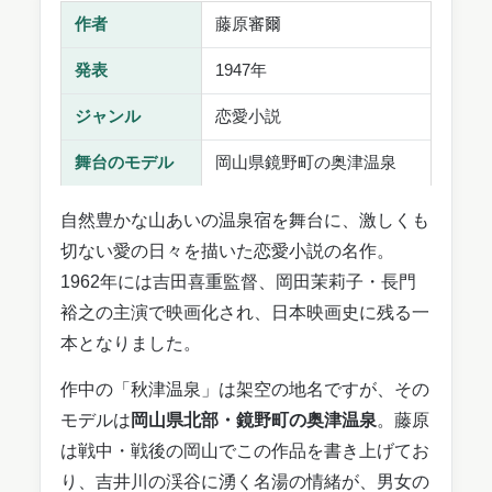
作者
藤原審爾
発表
1947年
ジャンル
恋愛小説
舞台のモデル
岡山県鏡野町の奥津温泉
自然豊かな山あいの温泉宿を舞台に、激しくも
切ない愛の日々を描いた恋愛小説の名作。
1962年には吉田喜重監督、岡田茉莉子・長門
裕之の主演で映画化され、日本映画史に残る一
本となりました。
作中の「秋津温泉」は架空の地名ですが、その
モデルは
岡山県北部・鏡野町の奥津温泉
。藤原
は戦中・戦後の岡山でこの作品を書き上げてお
り、吉井川の渓谷に湧く名湯の情緒が、男女の