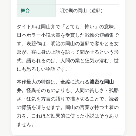
舞台
明治期の岡山（遊郭）
タイトルは岡山弁で「とても、怖い」の意味。
日本ホラー小説大賞を受賞した戦慄の短編集で
す。表題作は、明治の岡山の遊郭で客をとる女
郎が、客に身の上話を語って聞かせるという形
式。語られるのは、人間の業と狂気が滲む、世
にも恐ろしい物語です。
本作最大の特徴は、全編に流れる
濃密な岡山
弁
。怪異そのものよりも、人間の貧しさ・残酷
さ・狂気を方言の語りで描き切ることで、読者
の背筋を凍らせます。岡山の言葉が持つ土着の
力を、これほど効果的に使った小説はそうあり
ません。