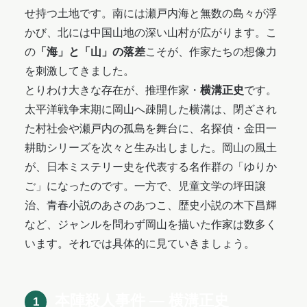
せ持つ土地です。南には瀬戸内海と無数の島々が浮
かび、北には中国山地の深い山村が広がります。こ
の
「海」と「山」の落差
こそが、作家たちの想像力
を刺激してきました。
とりわけ大きな存在が、推理作家・
横溝正史
です。
太平洋戦争末期に岡山へ疎開した横溝は、閉ざされ
た村社会や瀬戸内の孤島を舞台に、名探偵・金田一
耕助シリーズを次々と生み出しました。岡山の風土
が、日本ミステリー史を代表する名作群の「ゆりか
ご」になったのです。一方で、児童文学の坪田譲
治、青春小説のあさのあつこ、歴史小説の木下昌輝
など、ジャンルを問わず岡山を描いた作家は数多く
います。それでは具体的に見ていきましょう。
本陣殺人事件 ― 横溝正史
1