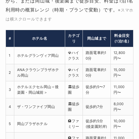
から、または岡山城・後楽園まで徒歩目安、料金は1泊1名
利用時の概算レンジ（時期・プランで変動）です。
※スマホ
は横スクロールできます
カテゴ
料金目安
#
ホテル名
岡山城まで
リ
(1泊1名)
💎ハイ
路面電車約1
12,800
1
ホテルグランヴィア岡山
クラス
0分
円〜
ANAクラウンプラザホテ
💎ハイ
路面電車約1
15,000
2
ル岡山
クラス
0分
円〜
ホテルエクセル岡山＜後
🏛️徒歩
徒歩約5〜7
11,000
3
楽園・岡山城前＞
圏
分
円〜
🏛️徒歩
8,000
4
ザ・ワンファイブ岡山
徒歩約7分
圏
円〜
🏨ファ
徒歩約5分
10,000
5
岡山プラザホテル
ミリー
(後楽園対岸)
円〜
🏨ファ
路面電車約1
11,000