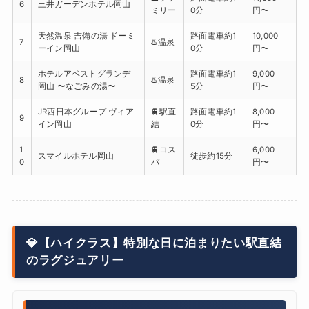
6
三井ガーデンホテル岡山
ミリー
0分
円〜
天然温泉 吉備の湯 ドーミ
路面電車約1
10,000
7
♨️温泉
ーイン岡山
0分
円〜
ホテルアベストグランデ
路面電車約1
9,000
8
♨️温泉
岡山 〜なごみの湯〜
5分
円〜
JR西日本グループ ヴィア
🚆駅直
路面電車約1
8,000
9
イン岡山
結
0分
円〜
1
🚆コス
6,000
スマイルホテル岡山
徒歩約15分
0
パ
円〜
💎【ハイクラス】特別な日に泊まりたい駅直結
のラグジュアリー