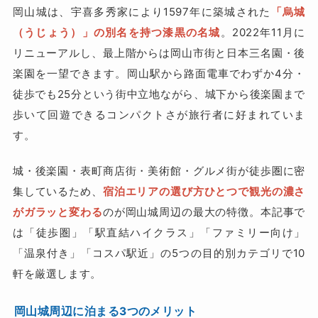
岡山城は、宇喜多秀家により1597年に築城された
「烏城
（うじょう）」の別名を持つ漆黒の名城
。2022年11月に
リニューアルし、最上階からは岡山市街と日本三名園・後
楽園を一望できます。岡山駅から路面電車でわずか4分・
徒歩でも25分という街中立地ながら、城下から後楽園まで
歩いて回遊できるコンパクトさが旅行者に好まれていま
す。
城・後楽園・表町商店街・美術館・グルメ街が徒歩圏に密
集しているため、
宿泊エリアの選び方ひとつで観光の濃さ
がガラッと変わる
のが岡山城周辺の最大の特徴。本記事で
は「徒歩圏」「駅直結ハイクラス」「ファミリー向け」
「温泉付き」「コスパ駅近」の5つの目的別カテゴリで10
軒を厳選します。
岡山城周辺に泊まる3つのメリット