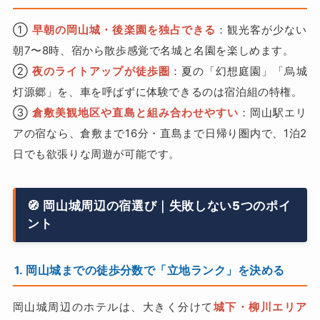
①
早朝の岡山城・後楽園を独占できる
：観光客が少ない
朝7〜8時、宿から散歩感覚で名城と名園を楽しめます。
②
夜のライトアップが徒歩圏
：夏の「幻想庭園」「烏城
灯源郷」を、車を呼ばずに体験できるのは宿泊組の特権。
③
倉敷美観地区や直島と組み合わせやすい
：岡山駅エリ
アの宿なら、倉敷まで16分・直島まで日帰り圏内で、1泊2
日でも欲張りな周遊が可能です。
🧭 岡山城周辺の宿選び｜失敗しない5つのポイ
ント
1. 岡山城までの徒歩分数で「立地ランク」を決める
岡山城周辺のホテルは、大きく分けて
城下・柳川エリア