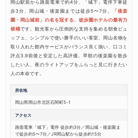
岡山駅前から路面電車で約4分、「城下」電停下車徒
歩3分、岡山城・後楽園までは徒歩5〜7分。
「後楽
園・岡山城前」の名を冠する、徒歩圏ホテルの最有力
候補
です。観光客から圧倒的な支持を集める朝食ビュ
ッフェ、シンプルで使い勝手のいい客室、岡山名物を
取り入れた館内サービスがバランス良く揃い、口コミ
評点3.9前後と安定した高評価。早朝の後楽園を散歩
したい人、夜のライトアップをふらっと見に行きたい
人の本命です。
所在地
岡山県岡山市北区石関町5-1
アクセス
路面電車「城下」電停 徒歩約3分／岡山城・後楽園ま
で徒歩約5〜7分／JR岡山駅から徒歩約15分