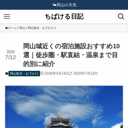
🌤️
岡山の天気
ちばける日記
ホーム
岡山
岡山観光・おでかけ
岡山城近くの宿泊施設おすすめ10
2026
選｜徒歩圏・駅直結・温泉まで目
7/12
的別に紹介
2026年5月14日
2026年7月12日
岡山観光・おでかけ