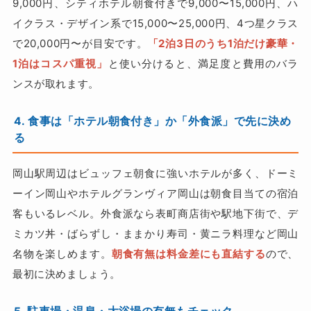
9,000円、シティホテル朝食付きで9,000〜15,000円、ハ
イクラス・デザイン系で15,000〜25,000円、4つ星クラス
で20,000円〜が目安です。
「2泊3日のうち1泊だけ豪華・
1泊はコスパ重視」
と使い分けると、満足度と費用のバラ
ンスが取れます。
4. 食事は「ホテル朝食付き」か「外食派」で先に決め
る
岡山駅周辺はビュッフェ朝食に強いホテルが多く、ドーミ
ーイン岡山やホテルグランヴィア岡山は朝食目当ての宿泊
客もいるレベル。外食派なら表町商店街や駅地下街で、デ
ミカツ丼・ばらずし・ままかり寿司・黄ニラ料理など岡山
名物を楽しめます。
朝食有無は料金差にも直結する
ので、
最初に決めましょう。