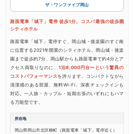
ザ・ワンファイブ岡山
路面電車「城下」電停 徒歩1分。コスパ最強の徒歩圏
シティホテル
路面電車「城下」電停すぐ、岡山城・後楽園のすぐ南
に位置する2021年開業のシティホテル。岡山城・後楽
園まで徒歩約7分、岡山駅からも路面電車で約4分とア
クセス両取りなのに、
1泊8,000円台〜という驚異の
コストパフォーマンス
を誇ります。コンパクトながら
清潔感のある部屋、無料Wi-Fi、深夜チェックインも
対応。一人旅・カップル・短期出張のいずれにもハマ
る万能型です。
所在地
岡山県岡山市北区柳町（路面電車「城下」電停近く）