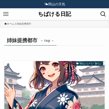
🌤️
岡山の天気
ちばける日記
ホーム
姉妹提携都市
姉妹提携都市
– tag –
岡山ニュース・暮らし