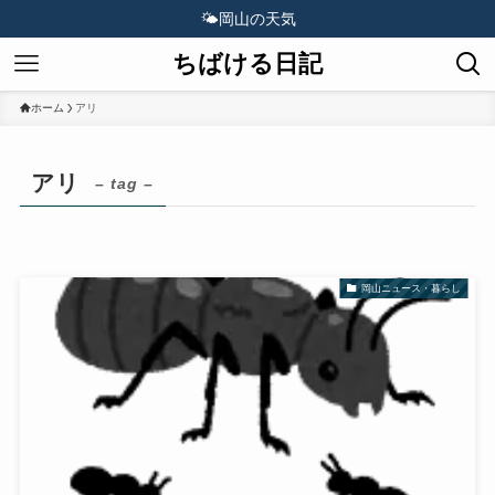
🌤️
岡山の天気
ちばける日記
ホーム
アリ
アリ
– tag –
岡山ニュース・暮らし