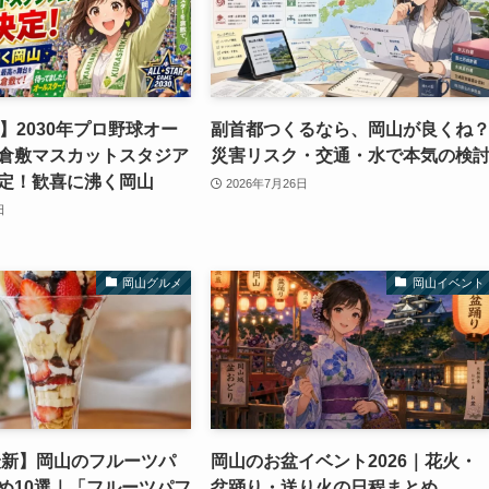
】2030年プロ野球オー
副首都つくるなら、岡山が良くね
倉敷マスカットスタジア
災害リスク・交通・水で本気の検
定！歓喜に沸く岡山
2026年7月26日
日
岡山グルメ
岡山イベント
年最新】岡山のフルーツパ
岡山のお盆イベント2026｜花火・
め10選｜「フルーツパフ
盆踊り・送り火の日程まとめ